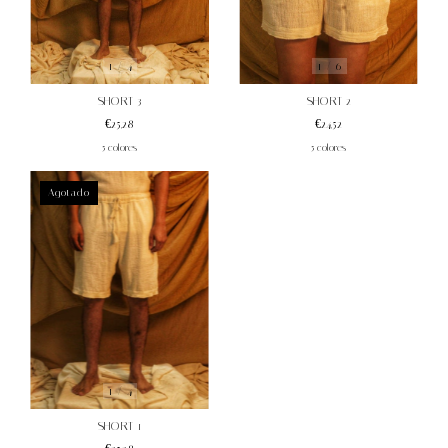
1
/
6
1
/
4
SHORT 2
SHORT 3
€24,52
€25,28
5 colores
5 colores
Agotado
1
/
4
SHORT 1