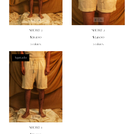
1
/
6
1
/
4
SHORT 2
SHORT 3
$546.00
$563.00
5 colores
5 colores
Agotado
1
/
4
SHORT 1