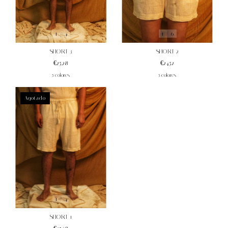
1
/
6
1
/
4
SHORT 2
SHORT 3
€24,52
€25,28
5 colores
5 colores
Agotado
1
/
4
SHORT 1