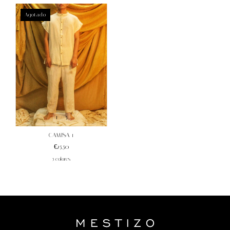
Agotado
1
/
5
CAMISA 1
€25,50
5 colores