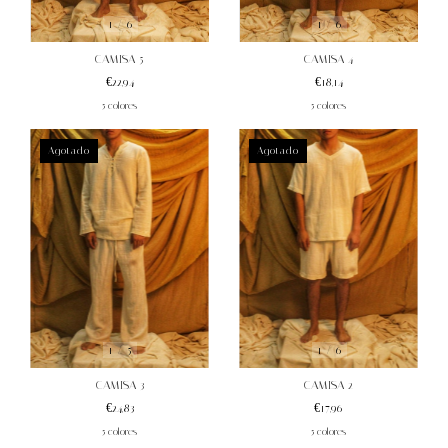
1
/
6
1
/
6
CAMISA 5
CAMISA 4
€22,94
€18,14
5 colores
5 colores
Agotado
Agotado
1
/
6
1
/
5
CAMISA 2
CAMISA 3
€17,96
€24,83
5 colores
5 colores