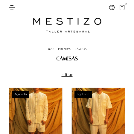
0
Inicio
.
PRENDAS
.
CAMISAS
CAMISAS
Filtrar
Agotado
Agotado