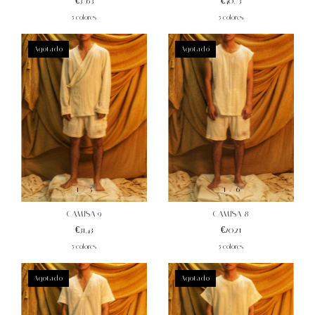
€40,73
€37,63
5 colores
5 colores
Agotado
Agotado
1
/
5
1
/
6
CAMISA 9
CAMISA 8
€31,43
€20,21
5 colores
5 colores
Agotado
Agotado