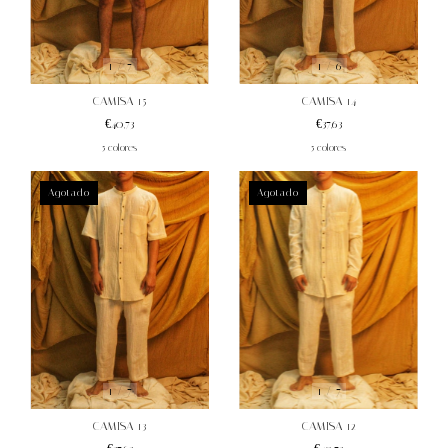
1
/
7
1
/
6
CAMISA 15
CAMISA 14
€40,73
€37,63
5 colores
5 colores
Agotado
Agotado
1
/
7
1
/
7
CAMISA 12
CAMISA 13