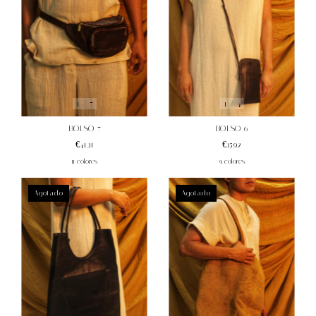
1
/
7
1
/
4
BOLSO 7
BOLSO 6
€41,31
€35,92
11 colores
9 colores
Agotado
Agotado