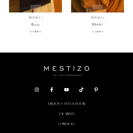
1
/
5
1
/
5
BOLSO 2
BOLSO 1
€93,44
€89,80
11 colores
14 colores
ENVÍOS Y DEVOLUCIÓN
VACANTES
CONTACTO