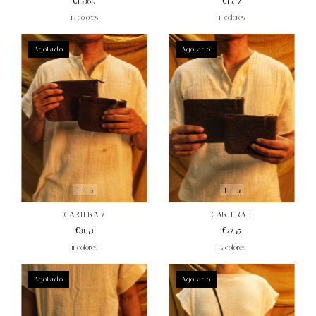
€15,72
€143,69
11 colores
14 colores
Agotado
Agotado
1
/
4
1
/
4
CARTERA 2
CARTERA 1
€31,43
€22,45
11 colores
14 colores
Agotado
Agotado