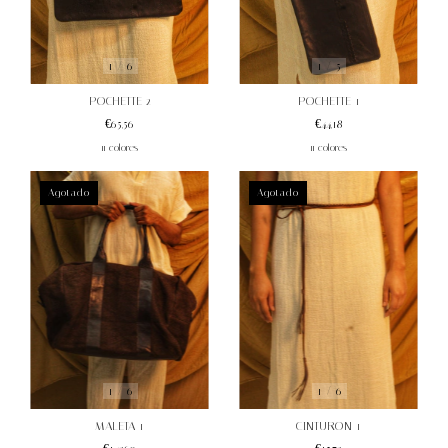
1
/
6
1
/
5
POCHETTE 2
POCHETTE 1
€65,56
€44,18
11 colores
11 colores
Agotado
Agotado
1
/
6
1
/
6
CINTURON 1
MALETA 1