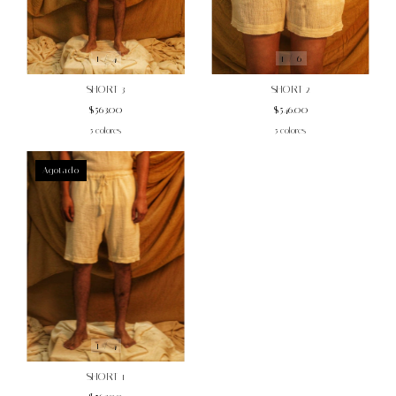
1
/
6
1
/
4
SHORT 2
SHORT 3
$546.00
$563.00
5 colores
5 colores
Agotado
1
/
4
SHORT 1