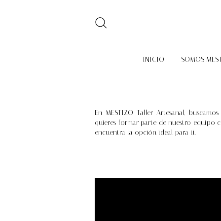
INICIO
SOMOS MES
En MESTIZO Taller Artesanal, buscamos
quieres formar parte de nuestro equipo c
encuentra la opción ideal para ti.