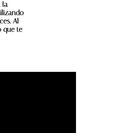
 la
tilizando
ces. Al
o que te