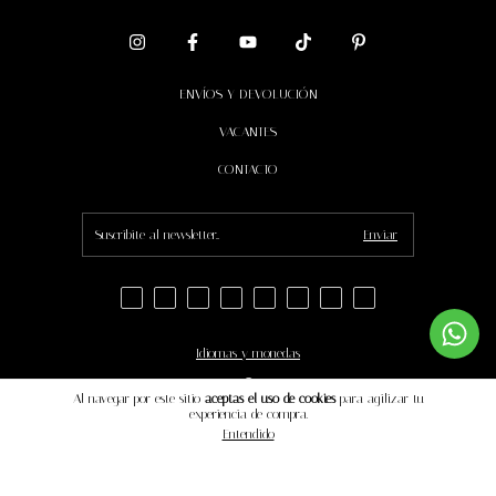
ENVÍOS Y DEVOLUCIÓN
VACANTES
CONTACTO
Idiomas y monedas
Al navegar por este sitio
aceptas el uso de cookies
para agilizar tu
experiencia de compra.
Copyright MESTIZO - 2026. Todos los derechos reservados.
Entendido