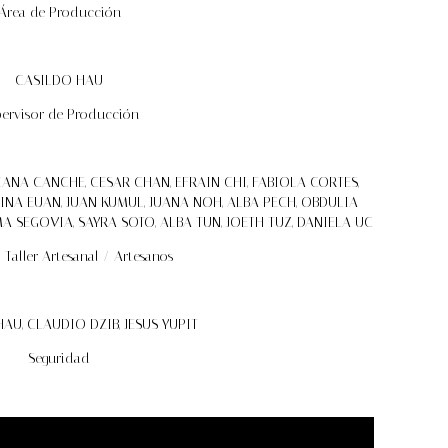
Área de Producción
CASILDO HAU
ervisor de Producción
ANA CANCHE, CESAR CHAN, EFRAIN CHI, FABIOLA CORTES,
INA EUAN, JUAN KUMUL, JUANA NOH, ALBA PECH, OBDULIA
A SEGOVIA, SAYRA SOTO, ALBA TUN, JOETH TUZ, DANIELA UC
Taller Artesanal / Artesanos
AU, CLAUDIO DZIB, JESUS YUPIT
Seguridad