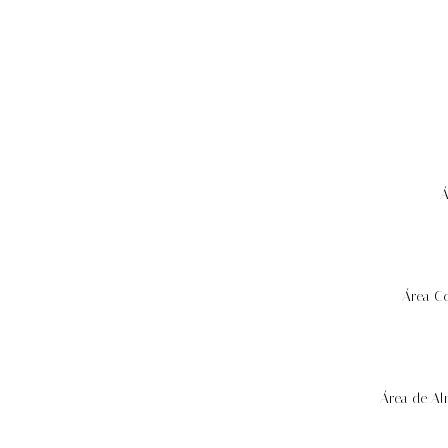
Á
Área Co
Área de A