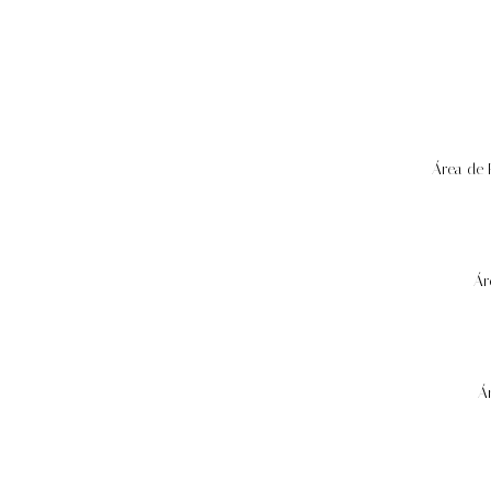
Área de 
Ár
Á