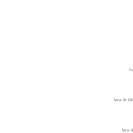
G
Área de Di
Área d