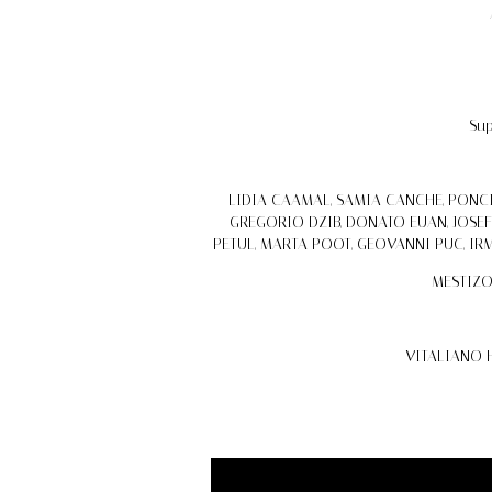
Sup
LIDIA CAAMAL, SAMIA CANCHE, PONCI
GREGORIO DZIB, DONATO EUAN, JOSEF
PETUL, MARTA POOT, GEOVANNI PUC, IRM
MESTIZO 
VITALIANO H