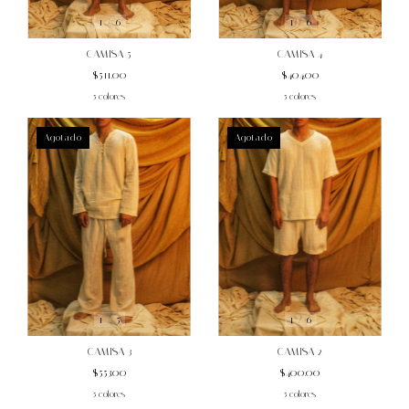
1
/
6
1
/
6
CAMISA 5
CAMISA 4
$511.00
$404.00
5 colores
5 colores
Agotado
Agotado
1
/
6
1
/
5
CAMISA 2
CAMISA 3
$400.00
$553.00
5 colores
5 colores