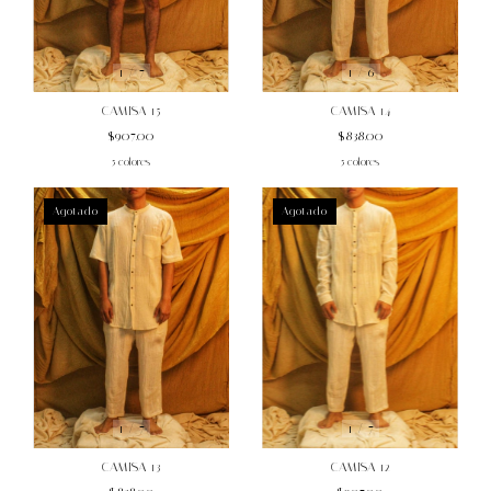
1
/
7
1
/
6
CAMISA 15
CAMISA 14
$907.00
$838.00
5 colores
5 colores
Agotado
Agotado
1
/
7
1
/
7
CAMISA 12
CAMISA 13