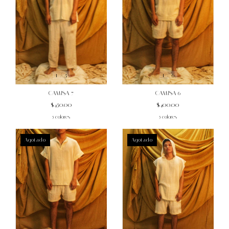
1
/
6
1
/
5
CAMISA 6
CAMISA 7
$400.00
$450.00
5 colores
5 colores
Agotado
Agotado