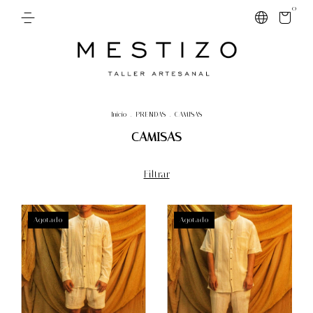
0
Inicio
.
PRENDAS
.
CAMISAS
CAMISAS
Filtrar
Agotado
Agotado