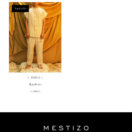
Agotado
1
/
5
CAMISA 1
$568.00
5 colores