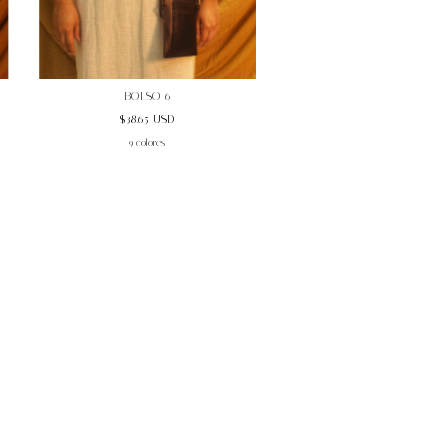
BOLSO 6
$38.65 USD
9 colores