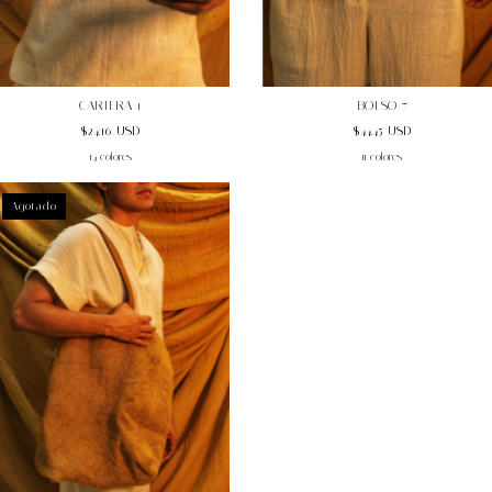
CARTERA 1
BOLSO 7
$24.16 USD
$44.45 USD
14 colores
11 colores
Agotado