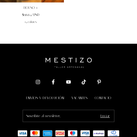
BOLSO 1
$96.64 USD
14 colores
ENVÍOS Y DEVOLUCIÓN
VACANTES
CONTACTO