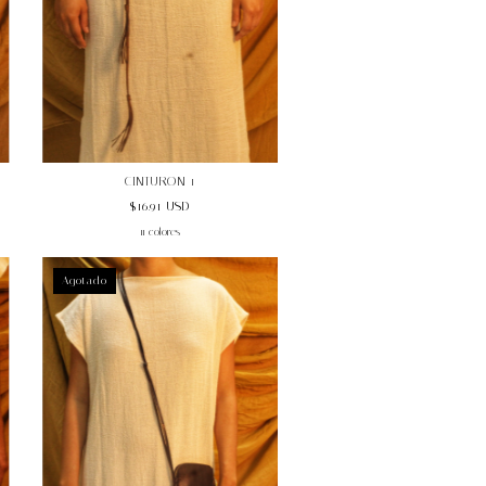
CINTURON 1
$16.91 USD
11 colores
Agotado