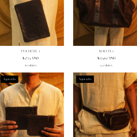
POCHETTE 1
MALETA 1
$47.54 USD
$154.62 USD
11 colores
14 colores
Agotado
Agotado