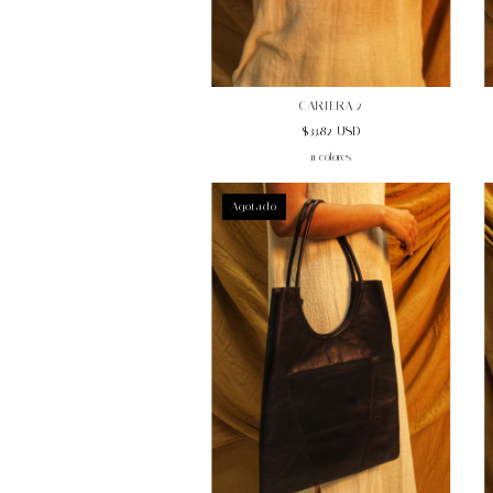
CARTERA 2
$33.82 USD
11 colores
Agotado