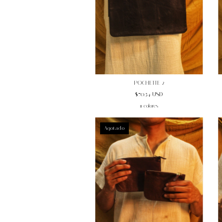
POCHETTE 2
$70.54 USD
11 colores
Agotado