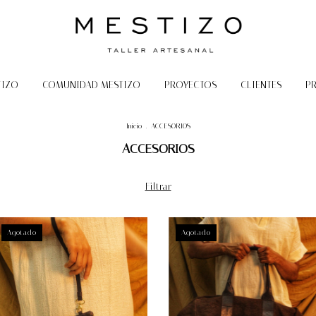
TIZO
COMUNIDAD MESTIZO
PROYECTOS
CLIENTES
P
Inicio
.
ACCESORIOS
ACCESORIOS
Filtrar
Agotado
Agotado