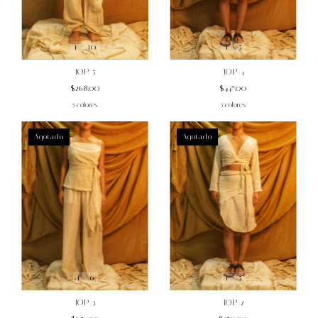
1
/
5
1
/
10
TOP 4
TOP 5
$447.00
$268.00
5 colores
5 colores
Agotado
Agotado
1
/
6
1
/
5
TOP 3
TOP 2