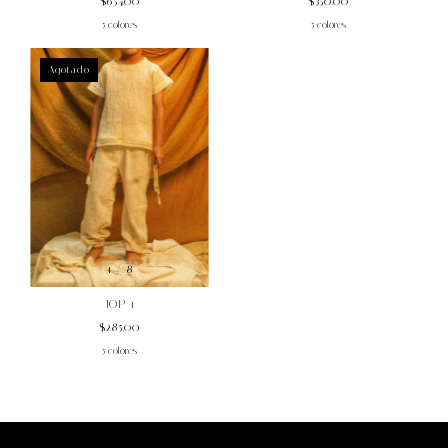
$654.00
$350.00
5 colores
5 colores
Agotado
1
/
8
TOP 1
$285.00
5 colores