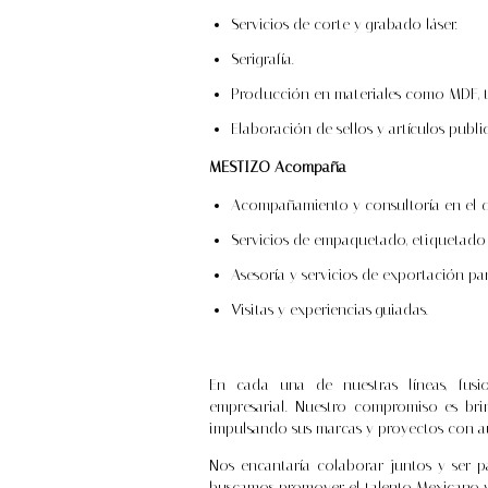
Servicios de corte y grabado láser.
Serigrafía.
Producción en materiales como MDF, tri
Elaboración de sellos y artículos publi
MESTIZO Acompaña
Acompañamiento y consultoría en el de
Servicios de empaquetado, etiquetado 
Asesoría y servicios de exportación pa
Visitas y experiencias guiadas.
En cada una de nuestras líneas, fusio
empresarial. Nuestro compromiso es brin
impulsando sus marcas y proyectos con au
Nos encantaría colaborar juntos y ser p
buscamos promover el talento Mexicano y 