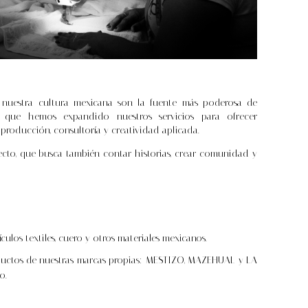
 nuestra cultura mexicana son la fuente más poderosa de
s que hemos expandido nuestros servicios para ofrecer
 producción, consultoría y creatividad aplicada.
to, que busca también contar historias, crear comunidad y
culos textiles, cuero y otros materiales mexicanos.
uctos de nuestras marcas propias: MESTIZO, MAZEHUAL y LA
o.