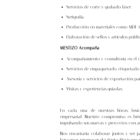
Servicios de corte y grabado láser.
Serigrafía.
Producción en materiales como MDF, tri
Elaboración de sellos y artículos publi
MESTIZO Acompaña
Acompañamiento y consultoría en el de
Servicios de empaquetado, etiquetado 
Asesoría y servicios de exportación pa
Visitas y experiencias guiadas.
En cada una de nuestras líneas, fusio
empresarial. Nuestro compromiso es brin
impulsando sus marcas y proyectos con au
Nos encantaría colaborar juntos y ser p
buscamos promover el talento Mexicano y 