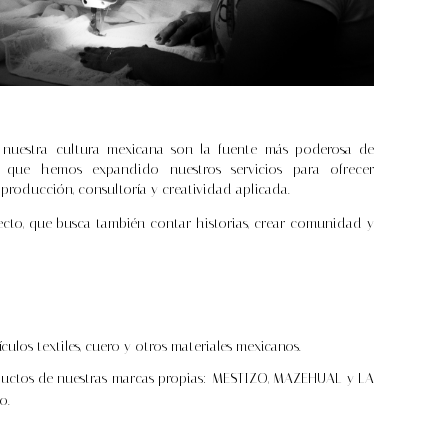
 nuestra cultura mexicana son la fuente más poderosa de
s que hemos expandido nuestros servicios para ofrecer
 producción, consultoría y creatividad aplicada.
to, que busca también contar historias, crear comunidad y
culos textiles, cuero y otros materiales mexicanos.
uctos de nuestras marcas propias: MESTIZO, MAZEHUAL y LA
o.