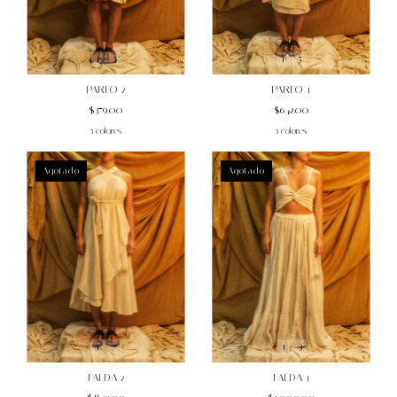
1
/
5
1
/
5
PAREO 2
PAREO 1
$379.00
$642.00
5 colores
5 colores
Agotado
Agotado
1
/
7
1
/
3
FALDA 2
FALDA 1