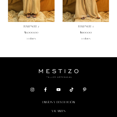
1
/
7
1
/
6
JUMPSUIT 1
JUMPSUIT 2
$900.00
$1,000.00
5 colores
5 colores
ENVÍOS Y DEVOLUCIÓN
VACANTES