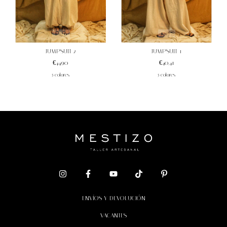
1
/
7
1
/
6
JUMPSUIT 1
JUMPSUIT 2
€40,41
€44,90
5 colores
5 colores
ENVÍOS Y DEVOLUCIÓN
VACANTES