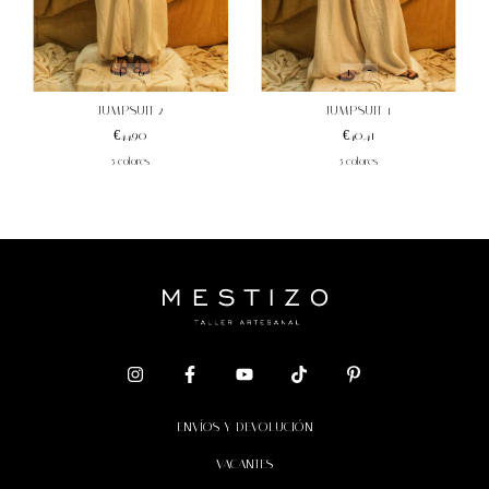
1
/
7
1
/
6
JUMPSUIT 1
JUMPSUIT 2
€40,41
€44,90
5 colores
5 colores
ENVÍOS Y DEVOLUCIÓN
VACANTES