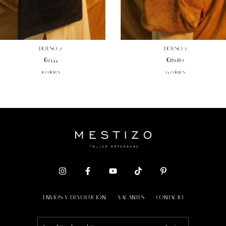
BOLSO 2
BOLSO 1
€93,44
€89,80
11 colores
14 colores
ENVÍOS Y DEVOLUCIÓN
VACANTES
CONTACTO