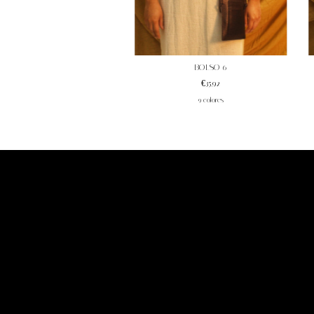
BOLSO 6
€35,92
9 colores