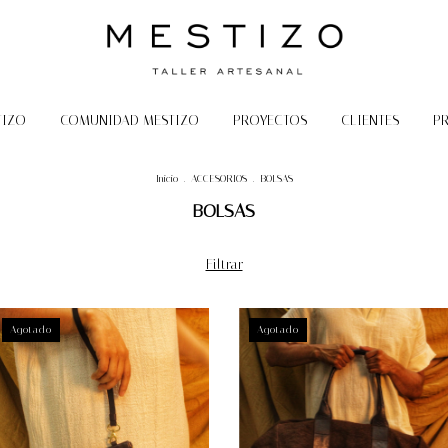
TIZO
COMUNIDAD MESTIZO
PROYECTOS
CLIENTES
P
Inicio
.
ACCESORIOS
.
BOLSAS
BOLSAS
Filtrar
Agotado
Agotado