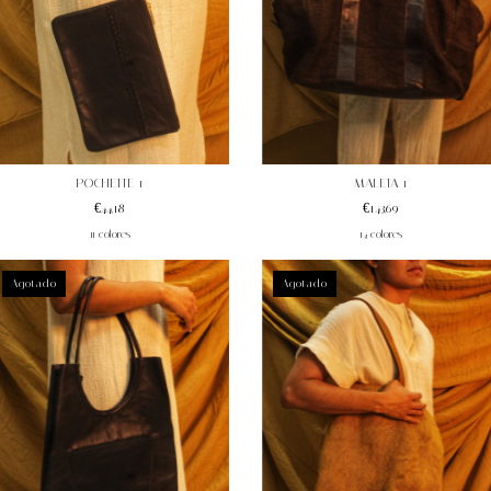
POCHETTE 1
MALETA 1
€44,18
€143,69
11 colores
14 colores
Agotado
Agotado