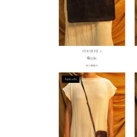
POCHETTE 2
€65,56
11 colores
Agotado