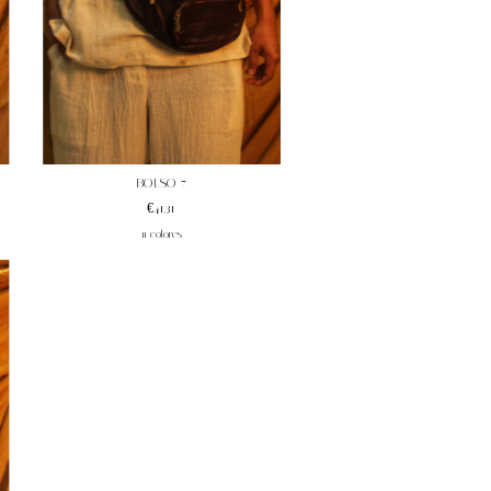
BOLSO 7
€41,31
11 colores