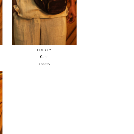
BOLSO 7
€41,31
11 colores