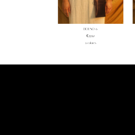
BOLSO 6
€35,92
9 colores