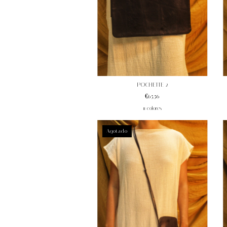
POCHETTE 2
€65,56
11 colores
Agotado