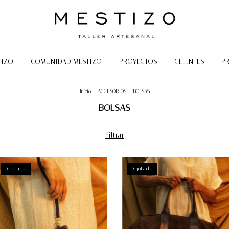
TIZO
COMUNIDAD MESTIZO
PROYECTOS
CLIENTES
P
Inicio
.
ACCESORIOS
.
BOLSAS
BOLSAS
Filtrar
Agotado
Agotado