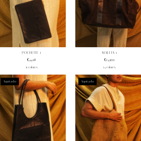
POCHETTE 1
MALETA 1
€44,18
€143,69
11 colores
14 colores
Agotado
Agotado