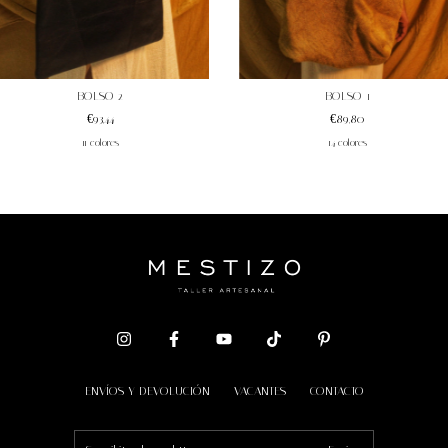
BOLSO 2
BOLSO 1
€93,44
€89,80
11 colores
14 colores
ENVÍOS Y DEVOLUCIÓN
VACANTES
CONTACTO