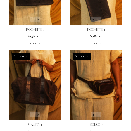
1
/
6
1
/
5
POCHETTE 2
POCHETTE 1
$1,460.00
$984.00
11 colores
11 colores
Sin stock
Sin stock
1
/
6
1
/
7
MALETA 1
BOLSO 7