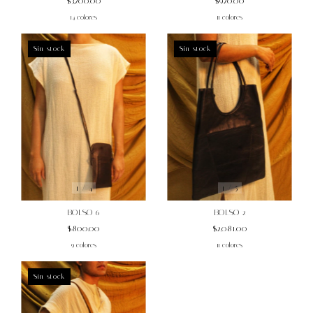
$3,200.00
$920.00
14 colores
11 colores
Sin stock
Sin stock
1
/
4
1
/
5
BOLSO 6
BOLSO 2
$800.00
$2,081.00
9 colores
11 colores
Sin stock