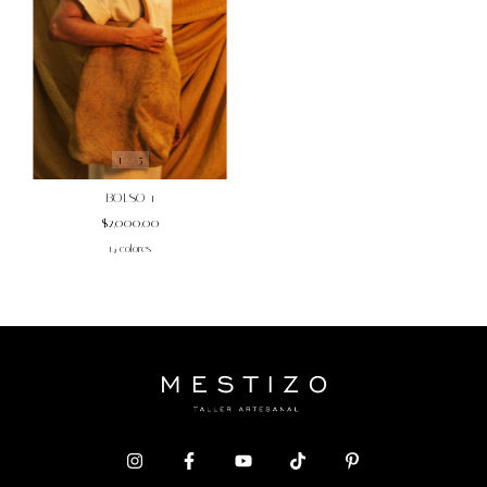
1
/
5
BOLSO 1
$2,000.00
14 colores