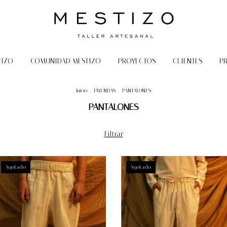
TIZO
COMUNIDAD MESTIZO
PROYECTOS
CLIENTES
P
Inicio
.
PRENDAS
.
PANTALONES
PANTALONES
Filtrar
Agotado
Agotado