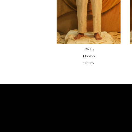
PANT 4
$540.00
5 colores