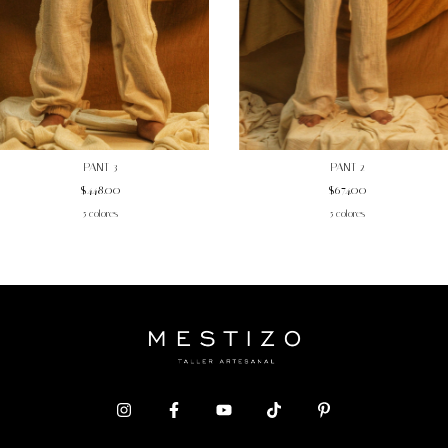
PANT 2
PANT 3
$674.00
$448.00
5 colores
5 colores