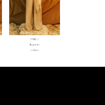
PANT 1
$540.00
5 colores